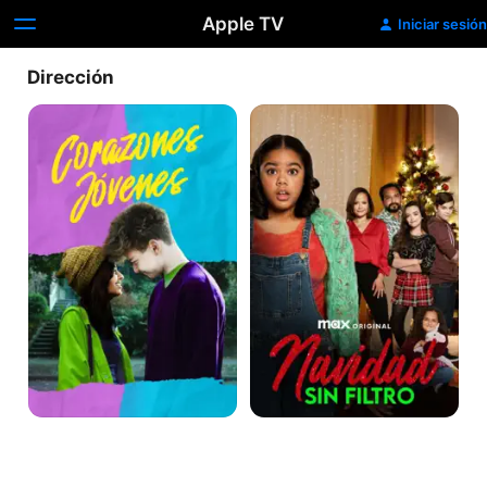
Apple TV
Iniciar sesión
Dirección
Corazones
Navidad
jóvenes
sin
Filtro