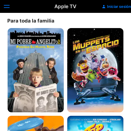
Apple TV
Iniciar sesión
Para toda la familia
Mi
Los
pobre
Muppets
angelito
en
2:
el
Perdido
espacio
en
(Muppets
Nueva
from
York
Space)
Ozzy
Don
gato
y