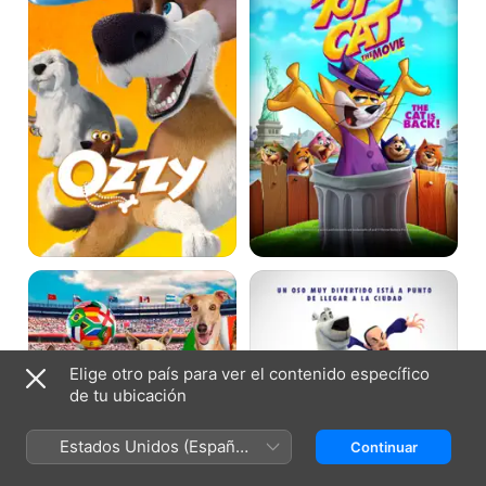
su
pandilla
Pups
Norm
United
Y
los
Invencibles
Elige otro país para ver el contenido específico
de tu ubicación
Estados Unidos (Español
Continuar
México)