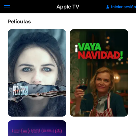
Apple TV
Iniciar sesión
Películas
Juego
¡VAYA
perverso
NAVIDAD!
Así
Ardemos