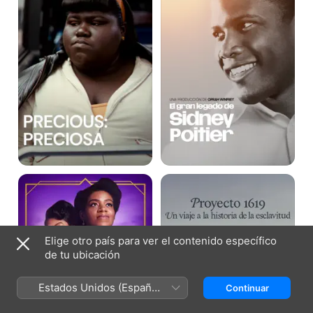
de
Sidney
Poitier
El
Proyecto
color
1619:
púrpura
Un
viaje
a
la
Elige otro país para ver el contenido específico
historia
de tu ubicación
de
la
esclavitud
Estados Unidos (Español
Continuar
México)