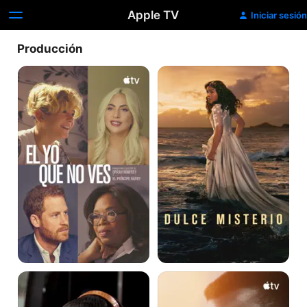
Apple TV
Iniciar sesión
Producción
El
Dulce
yo
misterio
que
no
ves
Precious:
El
Preciosa
gran
legado