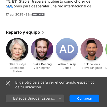
T5, E1: 
 Stabler trabaja encubierto como chofer de 
camiones para desbaratar una red internacional de 
MÁS
contrabando. A medida que se adapta a su nueva 
17 abr 2025
·
39m
identidad, conoce a las “trabajadoras” y descubre un 
patrón de desapariciones.
Reparto y equipo
A‌D
Ellen Burstyn
Blake DeLong
Adam Dunlap
Erik Fellows
Bernadette
Vic Kingman
Lebec
Steve Kingman
D
Stabler
Elige otro país para ver el contenido específico
Ficha técnica
de tu ubicación
Lanzamiento
2025
Estados Unidos (Español
Continuar
México)
Duración
39 min