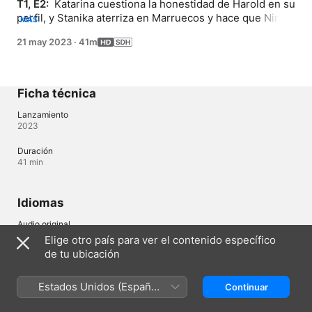
T1, E2: 
 Katarina cuestiona la honestidad de Harold en su 
perfil, y Stanika aterriza en Marruecos y hace que Nina 
MÁS
se una a su primera cita.
21 may 2023
·
41m
Ficha técnica
Lanzamiento
2023
Duración
41 min
Idiomas
Audio original
Inglés
Elige otro país para ver el contenido específico
de tu ubicación
Audio
Inglés (Estados Unidos) 
Estados Unidos (Español
Continuar
Subtítulos
México)
Español (Latinoamérica) , Portugués (Brasil) (SPS)