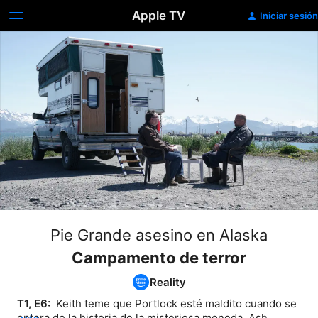
Apple TV
Iniciar sesión
Pie Grande asesino en Alaska
Campamento de terror
Reality
T1, E6: 
 Keith teme que Portlock esté maldito cuando se 
entera de la historia de la misteriosa moneda. Ash 