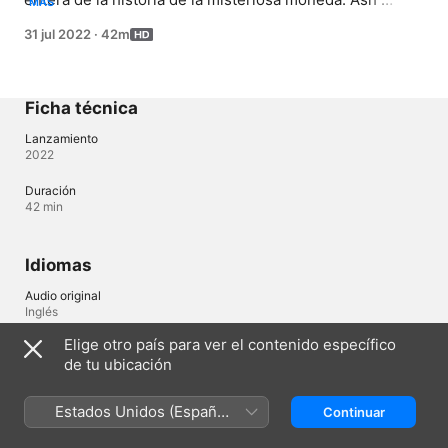
MÁS
lamenta haber ignorado una advertencia de no 
31 jul 2022
·
42m
aventurarse en una mina abandonada, y Nantinaq 
organiza un brutal ataque al campamento en medio de la 
noche.
Ficha técnica
Lanzamiento
2022
Duración
42 min
Idiomas
Audio original
Inglés
Elige otro país para ver el contenido específico
Audio
de tu ubicación
Español (España) , Inglés (Estados Unidos) 
Subtítulos
Estados Unidos (Español
Continuar
Portugués (Brasil) 
México)