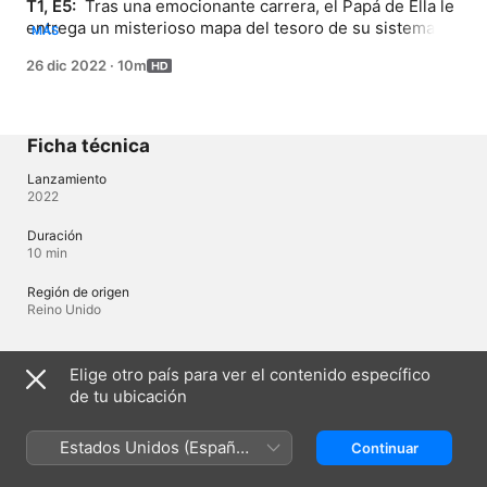
T1, E5: 
 Tras una emocionante carrera, el Papá de Ella le 
entrega un misterioso mapa del tesoro de su sistema 
MÁS
solar. Fue un regalo del papá de Slippy cuando eran 
26 dic 2022
·
10m
niños. Muy pronto, descubren cómo leer el mapa y 
emprenden el viaje.
Ficha técnica
Lanzamiento
2022
Duración
10 min
Región de origen
Reino Unido
Idiomas
Elige otro país para ver el contenido específico
de tu ubicación
Audio original
Neerlandés, Inglés (Reino Unido)
Estados Unidos (Español
Continuar
Audio
México)
Español (Latinoamérica) , Inglés (Estados Unidos) , Portugués 