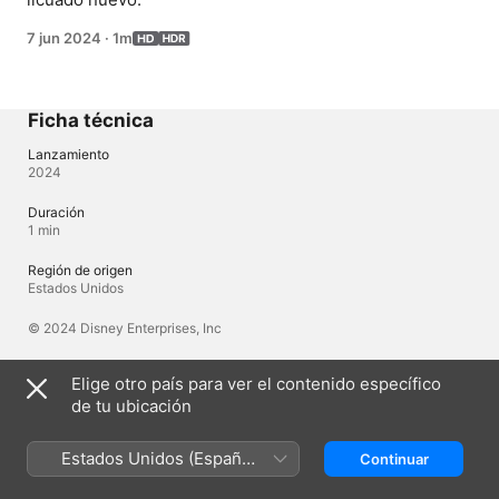
7 jun 2024
·
1m
Ficha técnica
Lanzamiento
2024
Duración
1 min
Región de origen
Estados Unidos
© 2024 Disney Enterprises, Inc
Elige otro país para ver el contenido específico
Idiomas
de tu ubicación
Audio original
Inglés, Inglés (Reino Unido)
Estados Unidos (Español
Continuar
México)
Audio