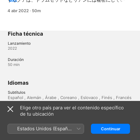
MÁS
自分が好きな物が置いてあることに気づく。一方、グアを
4 abr 2022
·
50m
めぐるリアンとジェイのビジネスの駆け引きは熱を帯
び...。
Ficha técnica
Lanzamiento
2022
Duración
50 min
Idiomas
Subtítulos
Español , Alemán , Árabe , Coreano , Eslovaco , Finés , Francés 
, Griego , Húngaro , Inglés , Italiano , Neerlandés , Polaco , 
Elige otro país para ver el contenido específico
Portugués , Rumano , Serbio , Sueco , Turco 
de tu ubicación
Estados Unidos (Español
Continuar
México
English (UK)
México)
Copyright © 2026
Apple Inc.
Todos los derechos reservados.