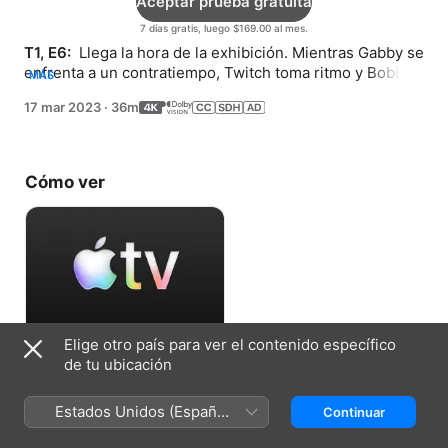
Aceptar prueba gratuita
7 días gratis, luego $169.00 al mes.
T1, E6: 
 Llega la hora de la exhibición. Mientras Gabby se 
enfrenta a un contratiempo, Twitch toma ritmo y Bobby 
MÁS
Buffet y Goldy alcanzan su límite.
17 mar 2023
·
36m
Cómo ver
Elige otro país para ver el contenido específico
Aceptar prueba gratuita
de tu ubicación
7 días gratis, luego $169.00 al mes.
Estados Unidos (Español
Continuar
México)
Ficha técnica