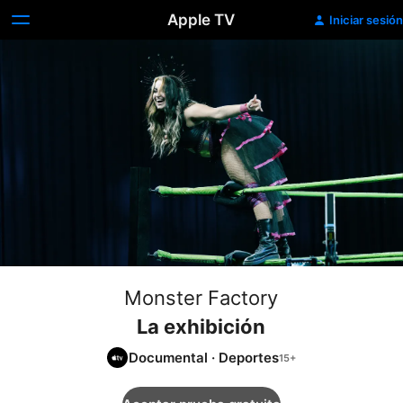
Apple TV
Iniciar sesión
Monster Factory
La exhibición
Documental
·
Deportes