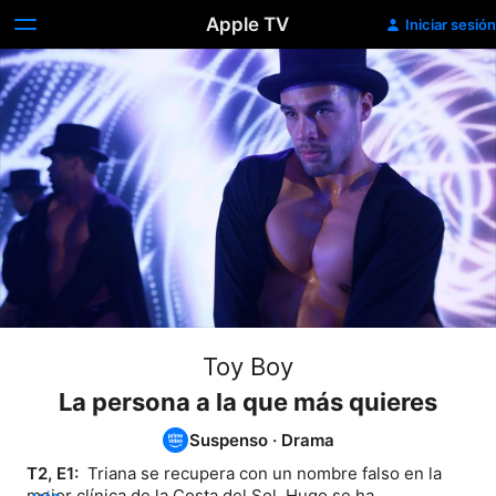
Apple TV
Iniciar sesión
Toy Boy
La persona a la que más quieres
Suspenso
·
Drama
T2, E1: 
 Triana se recupera con un nombre falso en la 
mejor clínica de la Costa del Sol. Hugo se ha 