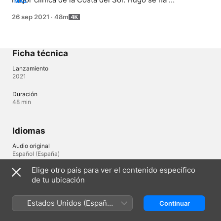
MÁS
comprometido a pagar su tratamiento e intentará por 
26 sep 2021
·
48m
todos los medios no recurrir a su principal talento.
Ficha técnica
Lanzamiento
2021
Duración
48 min
Idiomas
Audio original
Español (España)
Elige otro país para ver el contenido específico
Subtítulos
de tu ubicación
Español (España) 
Estados Unidos (Español
Continuar
México)
México
English (UK)