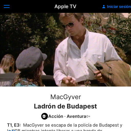
Apple TV
Iniciar sesión
MacGyver
Ladrón de Budapest
Acción
·
Aventura
T1, E3: 
 MacGyver se escapa de la policía de Budapest y 
la KGB mientras intenta liberar a una banda de 