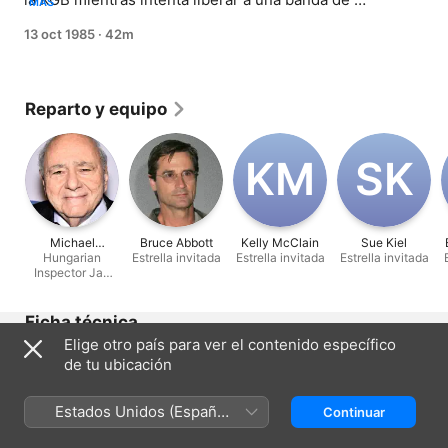
MÁS
carteristas gitanos que están en prisión por robar un 
13 oct 1985
·
42m
reloj que contiene información confidencial.
Reparto y equipo
K‌M
S‌K
Michael
Bruce Abbott
Kelly McClain
Sue Kiel
Constantine
Hungarian
Estrella invitada
Estrella invitada
Estrella invitada
Inspector Jan
Messic
Ficha técnica
Elige otro país para ver el contenido específico
Lanzamiento
de tu ubicación
1985
Duración
Estados Unidos (Español
Continuar
42 min
México)