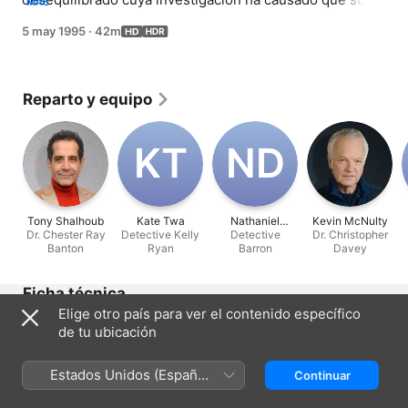
MÁS
sombra sea letal.
5 may 1995
·
42m
Reparto y equipo
K‌T
N‌D
Tony Shalhoub
Kate Twa
Nathaniel
Kevin McNulty
Dr. Chester Ray
Detective Kelly
Detective
Deveaux
Dr. Christopher
Banton
Ryan
Barron
Davey
Ficha técnica
Elige otro país para ver el contenido específico
Lanzamiento
de tu ubicación
1995
Duración
Estados Unidos (Español
Continuar
42 min
México)