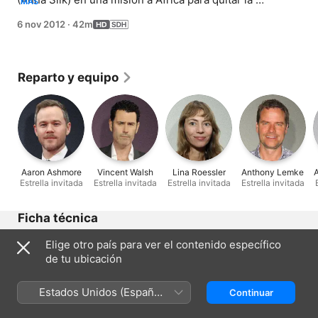
MÁS
maldición a Nadia (Athena Karkanis), ella no sabe que él 
6 nov 2012
·
42m
planea utilizar la buena acción de ella para mantener a 
Lauren (Zoie Palmer) bajo su control. Mientras tanto, 
Kenzi (Ksenia Solo) retoma contacto con su amor de la 
infancia mientras planea una fiesta sorpresa para Bo.
Reparto y equipo
Aaron Ashmore
Vincent Walsh
Lina Roessler
Anthony Lemke
Estrella invitada
Estrella invitada
Estrella invitada
Estrella invitada
Ficha técnica
Lanzamiento
Elige otro país para ver el contenido específico
2012
de tu ubicación
Duración
42 min
Estados Unidos (Español
Continuar
México)
Región de origen