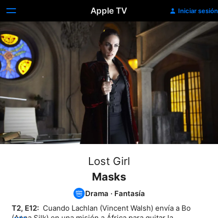
Apple TV
Iniciar sesión
Lost Girl
Masks
Drama
·
Fantasía
T2, E12: 
 Cuando Lachlan (Vincent Walsh) envía a Bo 
(Anna Silk) en una misión a África para quitar la 