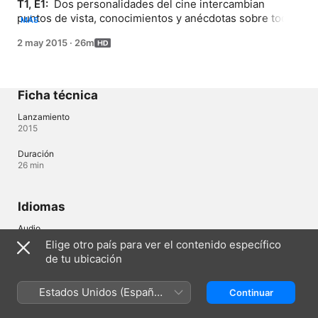
T1, E1: 
 Dos personalidades del cine intercambian 
puntos de vista, conocimientos y anécdotas sobre todo 
MÁS
lo que rodea a las películas: desde el proceso creativo 
2 may 2015
·
26m
hasta el diseño de vestuario y arte, de la prensa 
cinematográfica al proceso de casting. En este episodio 
Georgina Cobos y José Antonio Hernández analizan la 
iconografía mexicana los ídolos nacionales desde su 
Ficha técnica
surgimiento y trayectoria a lo largo...
Lanzamiento
2015
Duración
26 min
Idiomas
Audio
Español (Latinoamérica) 
Elige otro país para ver el contenido específico
de tu ubicación
México
English (UK)
Estados Unidos (Español
Continuar
México)
Copyright © 2026
Apple Inc.
Todos los derechos reservados.