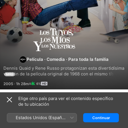
Los
tuyos,
los
Película
·
Comedia
·
Para toda la familia
Dennis Quaid y Rene Russo protagonizan esta divertidísima 
míos
versión de la película original de 1968 con el mismo título. 
MÁS
Un almirante guarda costas viudo (Quaid) y una diseñadora 
2005
·
1h 28m
6%
de bolsas viuda (Russo) se enamoran y se casan, muy a 
y
pesar de los 10 hijos de ella y los 9 de él. Mientras los 
chicos traman cómo separar a sus padres, descubren que 
Elige otro país para ver el contenido específico
los
Tráilers
la familia es lo que más importa.
de tu ubicación
nuestros
Estados Unidos (Español
Continuar
México)