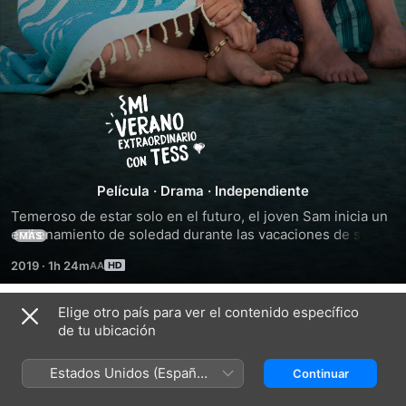
Mi
Verano
Extraordinario
Película
·
Drama
·
Independiente
Temeroso de estar solo en el futuro, el joven Sam inicia un 
con
entrenamiento de soledad durante las vacaciones de su 
MÁS
familia en una isla holandesa. Su plan cambia cuando 
2019
·
1h 24m
conoce a la soñadora Tess. Ahora, él ayuda a la chica a 
Tess
buscar a su padre desconocido, pero esta decisión pone su 
amistad con Tess en riesgo.
Elige otro país para ver el contenido específico
Tráilers
de tu ubicación
Estados Unidos (Español
Continuar
México)