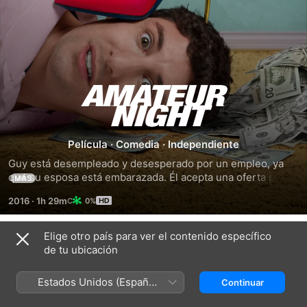
Un
Chofer
Película
·
Comedia
·
Independiente
en
Guy está desempleado y desesperado por un empleo, ya 
que su esposa está embarazada. Él acepta una oferta para 
MÁS
Apuros
ser chofer. Lo que no esperaba era que su trabajo sería 
2016
·
1h 29m
0%
transportar a un grupo de prostitutas a sus compromisos 
profesionales.
Elige otro país para ver el contenido específico
Títulos relacionados
de tu ubicación
Mi
La
El
Abuelo
familia
pelotón
Estados Unidos (Español
Continuar
es
Tuche:
chiflado
México)
un
el