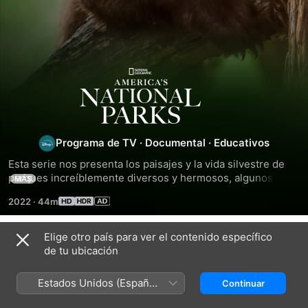
Parques
Nacionales
de
Programa de TV
·
Documental
·
Educativos
Esta serie nos presenta los paisajes y la vida silvestre de 
Estados
parques increíblemente diversos y hermosos, algunos 
MÁS
famosos, otros sorprendentemente desconocidos. Los 
2022
·
44m
estadounidenses y el mundo entero, verán que cada uno de 
Unidos
estos parques es una joya natural y en conjunto deben ser 
celebrados como un tesoro Nacional.
Elige otro país para ver el contenido específico
Temporada 1
de tu ubicación
Estados Unidos (Español
Continuar
México)
EPISODIO 4
EPISODIO 5