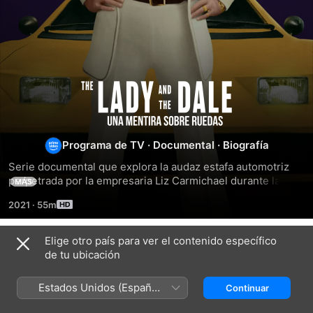
The
Lady
Programa de TV
·
Documental
·
Biografía
and
Serie documental que explora la audaz estafa automotriz 
perpetrada por la empresaria Liz Carmichael durante la 
MÁS
the
crisis de los años 70.
2021
·
55m
Dale:
Elige otro país para ver el contenido específico
Temporada 1
de tu ubicación
Una
Estados Unidos (Español
Continuar
Mentira
México)
EPISODIO 1
EPISODIO 2