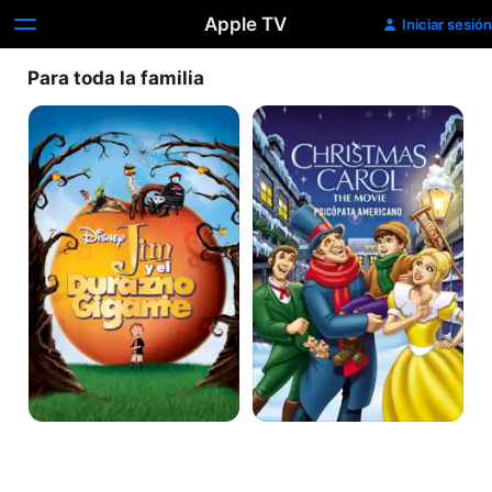
Apple TV
Iniciar sesión
Para toda la familia
Jim
Cunto
y
de
el
navidad
durazno
gigante