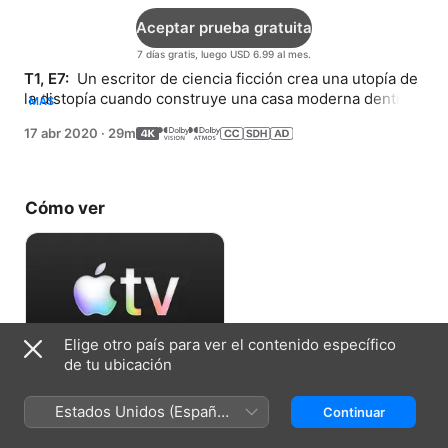
Aceptar prueba gratuita
7 días gratis, luego USD 6.99 al mes.
T1, E7: 
 Un escritor de ciencia ficción crea una utopía de 
la distopía cuando construye una casa moderna dentro 
MÁS
de una zanja sobre una tierra de desechos industriales.
17 abr 2020
·
29m
Cómo ver
Elige otro país para ver el contenido específico
de tu ubicación
Aceptar prueba gratuita
Estados Unidos (Español
Continuar
7 días gratis, luego USD 6.99 al mes.
México)