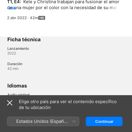
T1, E4: 
 Kele y Christina trabajan para fusionar el amor 
de una mujer por el color con la necesidad de su marido 
MÁS
por un diseño minimalista.
2 abr 2022
·
42m
Ficha técnica
Lanzamiento
2022
Duración
42 min
Idiomas
Audio original
Inglés
Elige otro país para ver el contenido específico
de tu ubicación
Nicaragua (Español)
English (UK)
Estados Unidos (Español
Continuar
México)
Copyright © 2026
Apple Inc.
Todos los derechos reservados.