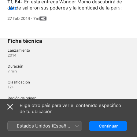
T1, E4: 
 En esta entrega Wonder Momo descubrirá de 
dónde salieron sus poderes y la identidad de la persona 
MÁS
que se los entregó. Por otro lado, Akiho aparecerá 
27 feb 2014
·
7m
nuevamente y tendrá una intensa discusión con 
Momoko.
Ficha técnica
Lanzamiento
2014
Duración
7 min
Clasificación
12+
Región de origen
Japón
Elige otro país para ver el contenido específico
de tu ubicación
Idiomas
Estados Unidos (Español
Continuar
Audio original
México)
Japonés (Japón), Japonés