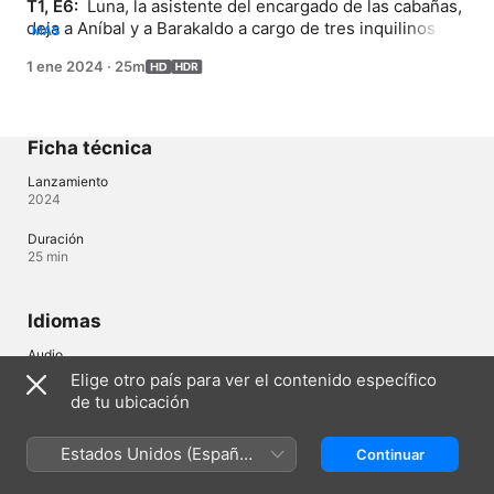
T1, E6: 
 Luna, la asistente del encargado de las cabañas, 
deja a Aníbal y a Barakaldo a cargo de tres inquilinos 
MÁS
que se hospedan durante el fin de semana para celebrar 
1 ene 2024
·
25m
la Navidad juntos. A pesar de los desesperados intentos 
del torpe dúo para que todo salga bien, las cosas se 
descontrolan cuando los tres amigos leen un libro de 
hechizos que invoca a unos monstruos muy agresivos y 
Ficha técnica
de muy baja estatura.
Lanzamiento
2024
Duración
25 min
Idiomas
Audio
Español (España) (⁨Dolby 5.1⁩), Inglés (⁨Dolby 5.1⁩), Portugués 
Elige otro país para ver el contenido específico
(Brasil) (⁨Dolby 5.1⁩)
de tu ubicación
Subtítulos
Español (España) , Inglés , Portugués (Brasil) 
Estados Unidos (Español
Continuar
México)