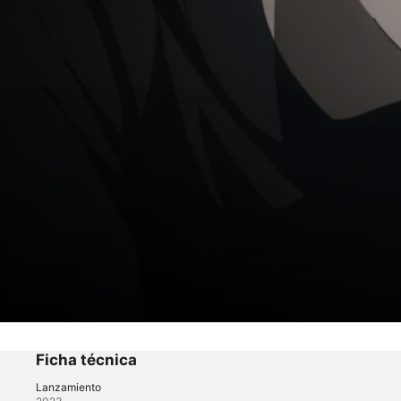
Migi&Dali
¿Quién asesinó a Metori?
Ficha técnica
Lanzamiento
Anime
·
Suspenso