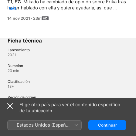
T1, E7: 
 Mikado ha cambiado de opinión sobre Erika tras 
haber hablado con ella y quiere ayudarla, así que 
MÁS
cuando habla con Hanzawa y ella se preocupa de que 
14 nov 2021
·
23m
pueda delatarla y la organización la persiga, deciden 
actuar.
Ficha técnica
Lanzamiento
2021
Duración
23 min
Clasificación
18+
Región de origen
Japón
Elige otro país para ver el contenido específico
de tu ubicación
Idiomas
Estados Unidos (Español
Continuar
Audio original
México)
Japonés, Japonés (Japón)