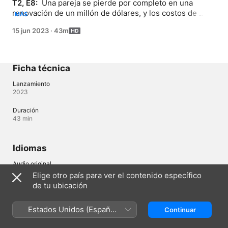
T2, E8: 
 Una pareja se pierde por completo en una 
renovación de un millón de dólares, y los costos de 
MÁS
mantenimiento están quemando sus ganancias. Page 
15 jun 2023
·
43m
interviene para ayudarlos, pero tienen un problema no 
revelado que puede poner en peligro su relación.
Ficha técnica
Lanzamiento
2023
Duración
43 min
Idiomas
Audio original
Inglés
Elige otro país para ver el contenido específico
de tu ubicación
Nicaragua (Español)
English (UK)
Estados Unidos (Español
Continuar
México)
Copyright © 2026
Apple Inc.
Todos los derechos reservados.