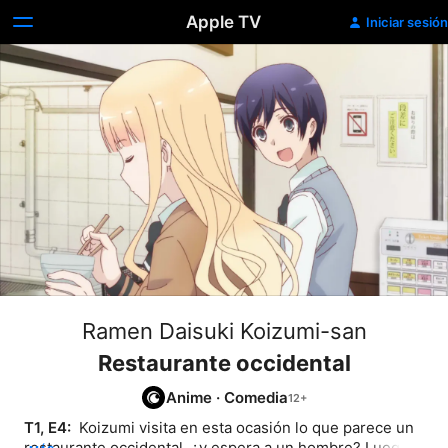
Apple TV
Iniciar sesión
Ramen Daisuki Koizumi-san
Restaurante occidental
Anime
·
Comedia
T1, E4: 
 Koizumi visita en esta ocasión lo que parece un 
restaurante occidental, ¿y espera a un hombre? Luego 