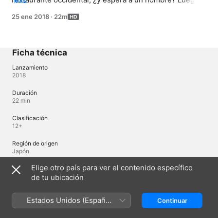
MÁS
una decisión entre dos opciones preocupa a las chicas. 
25 ene 2018
·
22m
Posteriormente, Jun pierde el apetito por la 
preocupación por los exámenes, pero un encuentro con 
Koizumi le contagia su pasión por el ramen de 
minimercado.
Ficha técnica
Lanzamiento
2018
Duración
22 min
Clasificación
12+
Región de origen
Japón
Elige otro país para ver el contenido específico
de tu ubicación
Idiomas
Audio original
Estados Unidos (Español
Continuar
Japonés (Japón), Ruso (Rusia)
México)