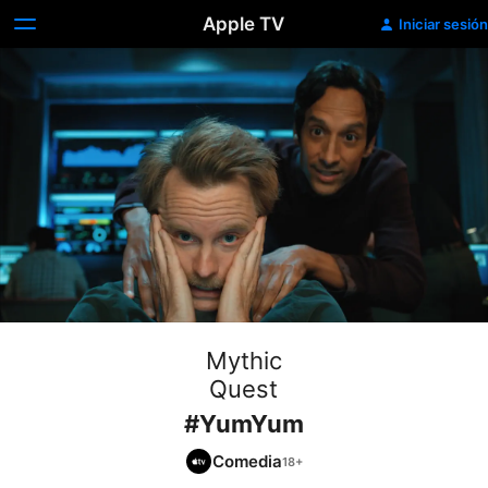
Apple TV
Iniciar sesión
Mythic
Quest
#YumYum
Comedia