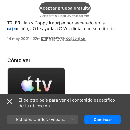
Aceptar prueba gratuita
7 días gratis, luego USD 6.99 al mes.
T2, E3: 
 Ian y Poppy trabajan por separado en la 
expansión, JO le ayuda a C.W. a lidiar con su editorial, y 
MÁS
Brad se dispone a encontrarle una pareja romántica a 
14 may 2021
·
27m
David.
Cómo ver
Elige otro país para ver el contenido específico
de tu ubicación
Aceptar prueba gratuita
Estados Unidos (Español
Continuar
7 días gratis, luego USD 6.99 al mes.
México)