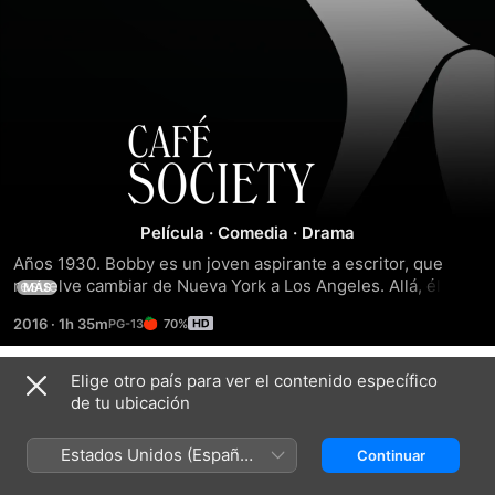
Café
Society
Película
·
Comedia
·
Drama
Años 1930. Bobby es un joven aspirante a escritor, que 
resuelve cambiar de Nueva York a Los Angeles. Allá, él 
MÁS
desea ingresar en la industria del cine, con la ayuda de su 
2016
·
1h 35m
70%
tío Phil, un productor que conoce la élite de la séptima arte. 
Tras un buen tiempo esperando, Bobby logra un trabajo 
como entregador de mensajes dentro de la empresa de 
Elige otro país para ver el contenido específico
Tráilers
Phil. Mientras aguarda una oportunidad mejor, él se 
de tu ubicación
involucra con Vonnie, la secretaria particular de su tío. Pero 
ella, mismo queriendo a Bobby, mantiene una relación 
Estados Unidos (Español
Continuar
secreta.
México)