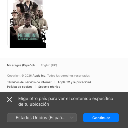
de
la
guerra
Nicaragua (Español)
English (UK)
Copyright © 2026
Apple Inc.
Todos los derechos reservados.
Términos del servicio de internet
Apple TV y la privacidad
Política de cookies
Soporte técnico
Elige otro país para ver el contenido específico
de tu ubicación
Estados Unidos (Español
Continuar
México)