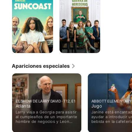
herederos
Apariciones especiales
EL SHOW DE LARRY DAVID · T12, E1
ABBOTT ELEMENTARY ·
Atlanta
Jugo
Larry viaja a Georgia para asistir
Janine está encanta
al cumpleaños de un importante
ayudar a introducir 
hombre de negocios y Leon
bebida en la cafeterí
aprovecha para visitar a su tía
acaba provocando
Rae. Más tarde, Larry tiene
consecuencias inesp