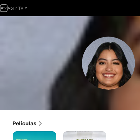
Abrir TV
Películas
Suncoast
Guerra
de