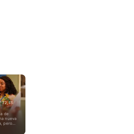
 T2, E5
da de
una nueva
a, pero
eradas