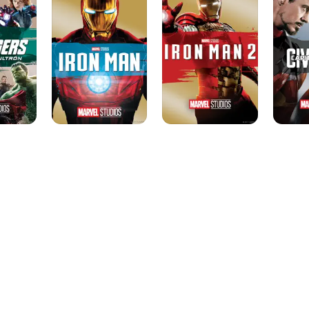
2
Civil
War