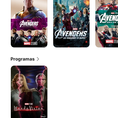
War
Vengadores
de
Ultrón
Programas
WandaVision