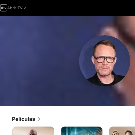
Abrir TV
Películas
Avengers:
The
Avengers:
Infinity
Avengers: Los
Era