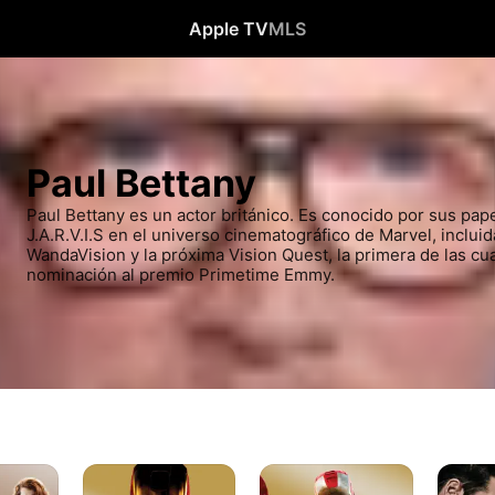
Apple TV
MLS
Paul Bettany
Paul Bettany es un actor británico. Es conocido por sus pap
J.A.R.V.I.S en el universo cinematográfico de Marvel, incluid
WandaVision y la próxima Vision Quest, la primera de las cual
nominación al premio Primetime Emmy.
Iron
Iron
Capitán
Man
Man
América