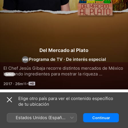
Del Mercado al Plato
Programa de TV
·
De interés especial
El Chef Jesús Gibaja recorre distintos mercados de México 
buscando ingredientes para mostrar la riqueza 
MÁS
gastronómica de estos sitios, además de contar con 
2017
·
26m
invitados que sorprenderán con recetas internacionales.
Elige otro país para ver el contenido específico
Temporada 1
de tu ubicación
Estados Unidos (Español
Continuar
México)
EPISODIO 1
EPISODIO 2