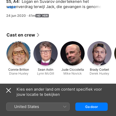
S5, A4: 
 Logan en Suvarov ondertekenen het 
wapenverdrag terwijl Jack, die gevangen is genomen 
MEER
door de terroristen, een noodoproep naar de CTU 
24 jun 2020
·
41m
probeert te sturen. Martha probeert zonder succes de 
aandacht van Logan te trekken.
Cast en crew
Connie Britton
Sean Astin
Jude Ciccolella
Brady Corbet
Diane Huxley
Lynn McGill
Mike Novick
Derek Huxley
Kies een ander land om content specifiek voor
Informatie
jouw locatie te bekijken
Uitgebracht
2020
United States
Ga door
Lengte
41 min.