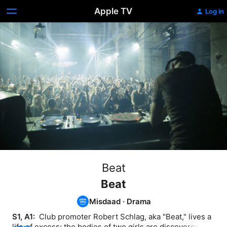
Apple TV
Log in
Beat
Beat
Misdaad
·
Drama
S1, A1: 
 Club promoter Robert Schlag, aka "Beat," lives a 
life of excess; the bodies of two girls are discovered in 