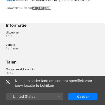
MEER
his club and a mysterious stranger wants to get to know 
9 nov 2018
·
1h 1m
him; the police put pressure on Beat.
Informatie
Uitgebracht
2018
Lengte
1 u. 1 min.
Talen
Oorspronkelijke audio
Duits
Kies een ander land om content specifiek voor
Ondertiteling
jouw locatie te bekijken
Duits (Duitsland) (ODS), Engels (Verenigde Staten) , Frans 
(Frankrijk) , Italiaans (Italië) , Spaans (Spanje) , Turks (Turkije) 
United States
Ga door
Nederland
English (UK)