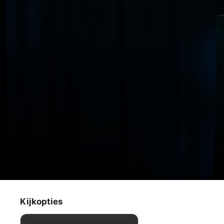
Monster Factory
De showcase
Kijkopties
Documentaire
·
Sport