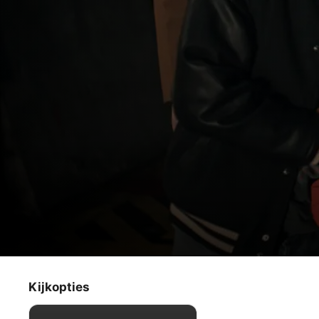
Invasion
De tunnel
Kijkopties
Sciencefiction
·
Thriller