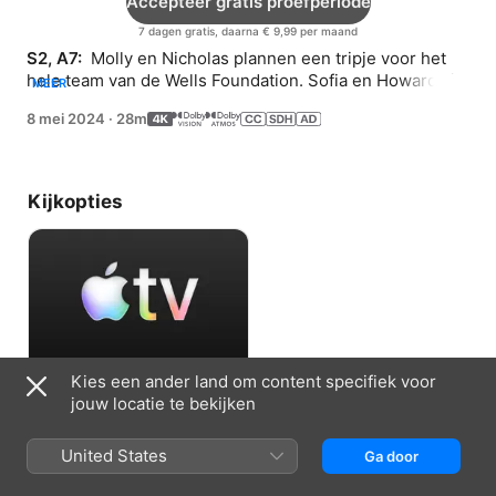
Accepteer gratis proefperiode
7 dagen gratis, daarna € 9,99 per maand
S2, A7: 
 Molly en Nicholas plannen een tripje voor het 
hele team van de Wells Foundation. Sofia en Howard zijn 
MEER
niet op hun gemak in de natuur.
8 mei 2024
·
28m
Kijkopties
Kies een ander land om content specifiek voor
Accepteer gratis proefperiode
jouw locatie te bekijken
7 dagen gratis, daarna € 9,99 per maand
United States
Ga door
Informatie