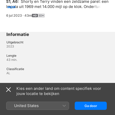
S1, A6: 
 Shorty en Terry vinden een zeldzame parel: een 
Impala uit 1969 met 14.000 mijl op de klok. Ondertussen 
MEER
wil Pete zijn Impala uit 1958 een upgrade geven.
6 jul 2023
·
43m
Informatie
Uitgebracht
2023
Lengte
43 min.
Classificatie
AL
Talen
Kies een ander land om content specifiek voor
jouw locatie te bekijken
Oorspronkelijke audio
Engels, Frans
United States
Ga door
Audio
Bulgaars , Frans (Frankrijk) , Hongaars (Hongarije) , Italiaans 