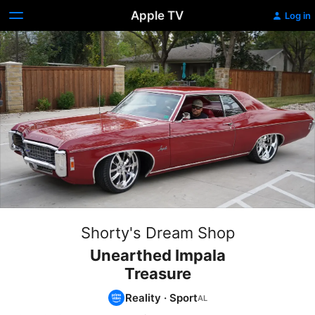
Apple TV
Log in
Shorty's Dream Shop
Unearthed Impala
Treasure
Reality
·
Sport