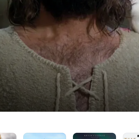
The
Kevin
The