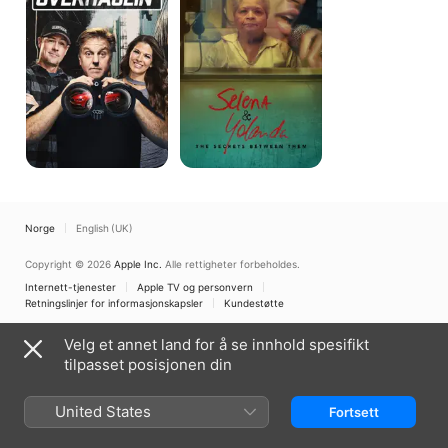
The
Secrets
Between
Them
Norge
English (UK)
Copyright © 2026
Apple Inc.
Alle rettigheter forbeholdes.
Internett-tjenester
Apple TV og personvern
Retningslinjer for informasjonskapsler
Kundestøtte
Velg et annet land for å se innhold spesifikt
tilpasset posisjonen din
United States
Fortsett