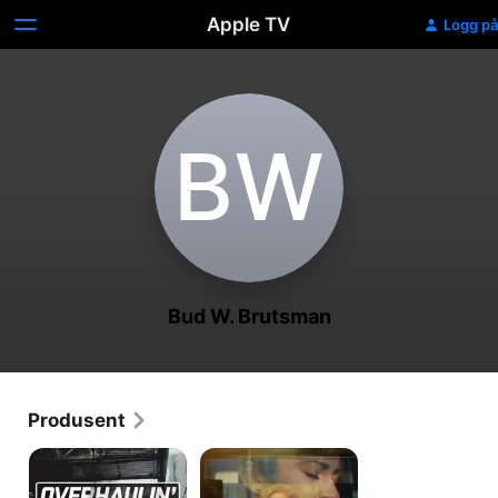
Apple TV
Logg på
B‌W
Bud W. Brutsman
Produsent
Overhaulin
Selena
´
and
Yolanda: