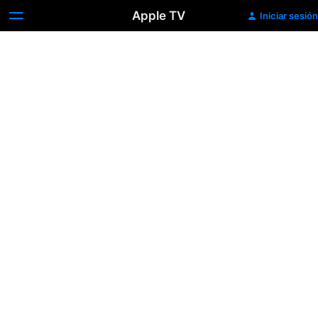
Apple TV
Iniciar sesión
Escalofríos
2