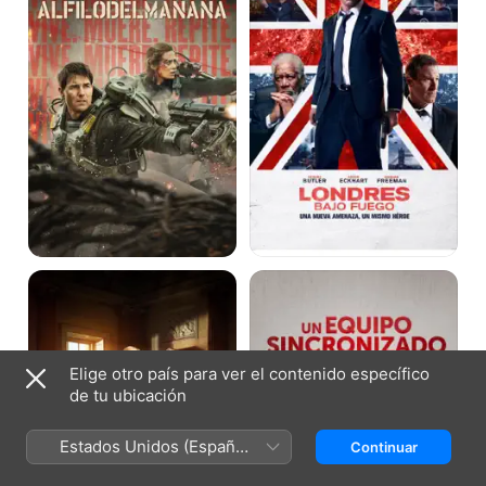
mañana
El
Un
Rey
equipo
Charles,
sincronizado
el
sucesor
Elige otro país para ver el contenido específico
de tu ubicación
Estados Unidos (Español
Continuar
México)