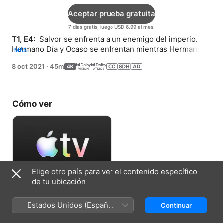
Aceptar prueba gratuita
7 días gratis, luego USD 6.99 al mes.
T1, E4: 
 Salvor se enfrenta a un enemigo del imperio. 
Hermano Día y Ocaso se enfrentan mientras Hermano 
MÁS
Alba lucha con su verdad.
8 oct 2021
·
45m
Cómo ver
Elige otro país para ver el contenido específico
de tu ubicación
Aceptar prueba gratuita
Estados Unidos (Español
Continuar
7 días gratis, luego USD 6.99 al mes.
México)