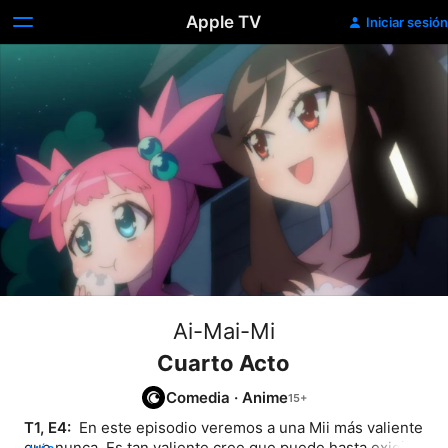
Apple TV
Iniciar sesión
Ai-Mai-Mi
Cuarto Acto
Comedia
·
Anime
T1, E4: 
 En este episodio veremos a una Mii más valiente 
que nunca. Es tan valiente cree que puede hasta exigir 