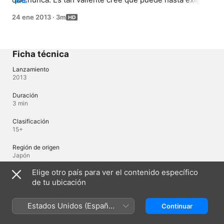
MÁS
ser probada. ¿Superará todas las pruebas?
24 ene 2013
·
3m
Ficha técnica
Lanzamiento
2013
Duración
3 min
Clasificación
15+
Región de origen
Japón
Elige otro país para ver el contenido específico
de tu ubicación
Idiomas
Audio original
Estados Unidos (Español
Continuar
Japonés (Japón)
México)