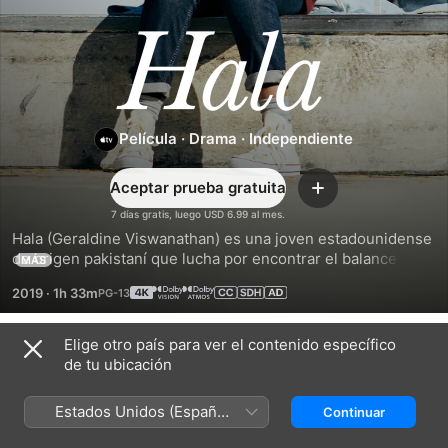
Hala
Película
·
Drama
·
Independiente
Aceptar prueba gratuita
Agregar
7 días gratis, luego USD 6.99 al mes.
Hala (Geraldine Viswanathan) es una joven estadounidense 
de origen pakistaní que lucha por encontrar el balance 
MÁS
entre sus deseos, su tradición y su religión. En el proceso, 
2019
·
1h 33m
Hala descubre un secreto que podría arruinar a su familia.
Elige otro país para ver el contenido específico
Tráilers
de tu ubicación
Estados Unidos (Español
Continuar
México)