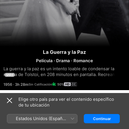
La Guerra y la Paz
Película
·
Drama
·
Romance
La guerra y la paz es un intento loable de condensar la 
novela de Tolstoi, en 208 minutos en pantalla. Recreando 
MÁS
los trastornos sociales y personales en la invasión 
1956
·
3h 28m
50%
napoléonica a Rusia en 1812, $6 millones se invirtieron por 
los coproductores Carlo Ponti, Dino De Laurentiis y 
Paramount Pictures. Algunas de las secuencias 
Elige otro país para ver el contenido específico
Tráilers
panorámicas de batalla están tan hábilmente manejadas por 
de tu ubicación
el director de segunda unidad de Mario Soldati que parecen 
ser Technicolor y VistaVision como piétaje de noticiarios de 
Estados Unidos (Español
Continuar
los hechos reales. El casting es tremendamente 
México)
consistente: Audrey Hepburn es perfecta como Natasha, 